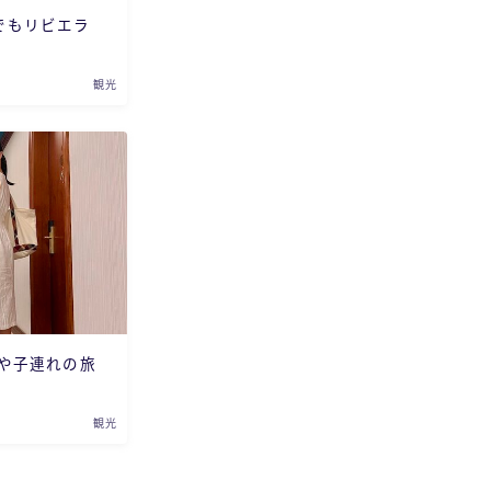
でもリビエラ
観光
観光