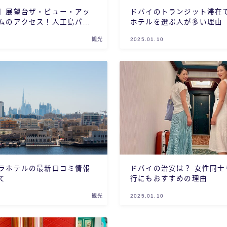
】展望台ザ・ビュー・アッ
ドバイのトランジット滞在
ムのアクセス！人工島パー
ホテルを選ぶ人が多い理由
e View At The
観光
2025.01.10
ラホテルの最新口コミ情報
ドバイの治安は？ 女性同士や子連れの旅
て
行にもおすすめの理由
観光
2025.01.10